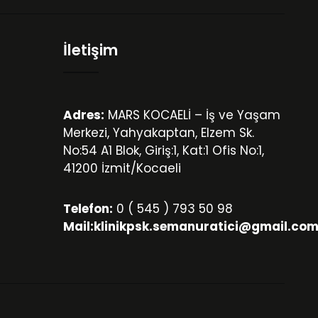
İletişim
Adres:
MARS KOCAELİ – İş ve Yaşam
Merkezi, Yahyakaptan, Elzem Sk.
No:54 A1 Blok, Giriş:1, Kat:1 Ofis No:1,
41200 İzmit/Kocaeli
Telefon:
0 ( 545 ) 793 50 98
Mail:
klinikpsk.semanuratici@gmail.co